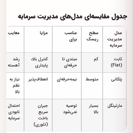
جدول مقایسه‌ای مدل‌های مدیریت سرمایه
مدل
سطح
مناسب
مزایا
معایب
مدیریت
ریسک
برای
سرمایه
ثابت
کم
مبتدی تا
کنترل بالا،
رشد
(Flat)
حرفه‌ای
پایداری
آهسته
پلکانی
متوسط
نیمه‌حرفه‌ای
انعطاف‌پذیر
نیاز به
نظم
بالا
مارتینگل
بسیار
توصیه
جبران
احتمال
بالا
نمی‌شود
سریع
نابودی
باخت
سرمایه
(تئوری)