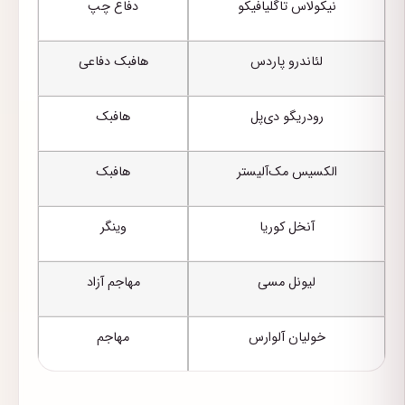
نیکولاس تاگلیافیکو
دفاع چپ
لئاندرو پاردس
هافبک دفاعی
رودریگو دی‌پل
هافبک
الکسیس مک‌آلیستر
هافبک
آنخل کوریا
وینگر
لیونل مسی
مهاجم آزاد
خولیان آلوارس
مهاجم