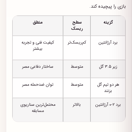
بازی را پیچیده کند.
گزینه
سطح
منطق
ریسک
برد آرژانتین
کم‌ریسک‌تر
کیفیت فنی و تجربه
بیشتر
زیر ۳.۵ گل
متوسط
ساختار دفاعی مصر
هر دو تیم گل
متوسط
توان ضدحمله مصر
بزنند
برد ۲-۰ آرژانتین
بالاتر
محتمل‌ترین سناریوی
مسابقه