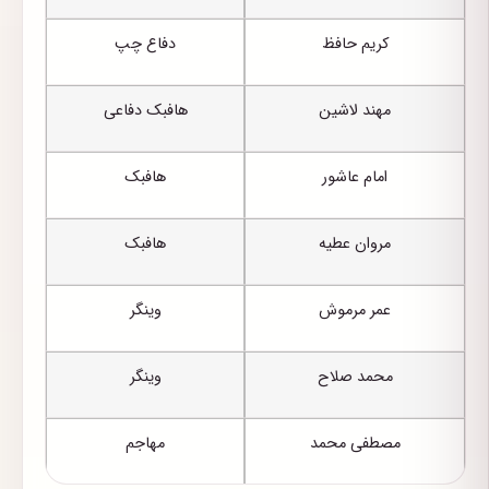
کریم حافظ
دفاع چپ
مهند لاشین
هافبک دفاعی
امام عاشور
هافبک
مروان عطیه
هافبک
عمر مرموش
وینگر
محمد صلاح
وینگر
مصطفی محمد
مهاجم