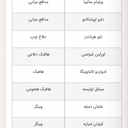
ویلیام سالیبا
مدافع میانی
دایو اوپامکانو
مدافع میانی
تئو هرناندز
دفاع چپ
اورلین شوامنی
هافبک دفاعی
ادواردو کاماوینگا
هافبک
میشل اولیسه
هافبک هجومی
عثمان دمبله
وینگر
کیلیان امباپه
وینگر