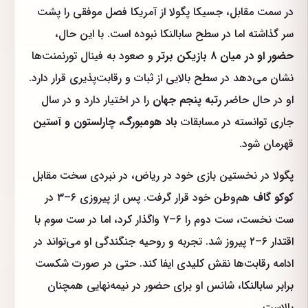
در سمت مقابل، جسیکا پگولا از آمریکا فصل موفقی را پشت
سر گذاشته اما در سطح سابالنکا نبوده است. با این حال،
حضور او در میان ۸ بازیکن برتر
و صعود به فینال تورنمنت‌ها
نشان می‌دهد در سطح بالایی از ثبات و رقابت‌پذیری قرار دارد.
او در حال حاضر
رتبه پنجم جهان
را در اختیار دارد و در سال
جاری توانسته در مسابقات
باد هومبورگ، چارلستون و آستین
قهرمان شود.
پگولا در نخستین بازی خود در ریاض، در نبردی سخت مقابل
کوکو گاف
هم‌وطن خود قرار گرفت. پس از پیروزی ۶–۳ در
ست نخست، ست دوم را ۶–۷ واگذار کرد، اما در ست سوم با
اقتدار ۶–۲ پیروز شد. تجربه و روحیه جنگندگی او می‌تواند در
ادامه رقابت‌ها نقش کلیدی ایفا کند. حتی در صورت شکست
برابر سابالنکا، شانس او برای حضور در نیمه‌نهایی همچنان
بالاست.