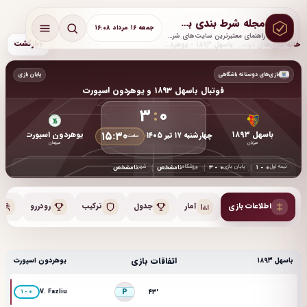
مجله شرط بندی بت لحظه
جمعه ۱۶ مرداد ۱۶:۰۸
راهنمای معتبرترین سایت‌های شرط بندی با آموزش و پشتیبانی واقعی
‹
بازگشت
خانه
/
بازی‌های دوستانه باشگاهی
/
باسهل ۱۸۹۳ - یوهردون اسپورت
بازی‌های دوستانه باشگاهی
پایان بازی
فوتبال باسهل ۱۸۹۳ و یوهردون اسپورت
۳
:
۰
۱۵:۳۰
باسهل ۱۸۹۳
یوهردون اسپورت
چهارشنبه ۱۷ تیر ۱۴۰۵
•
ساعت
میزبان
میهمان
نیمه اول
پایان بازی
ورزشگاه
شهر
۱ - ۰
۳ - ۰
نامشخص
نامشخص
اطلاعات بازی
آمار
جدول
ترکیب
رودررو
اتفاقات بازی
باسهل ۱۸۹۳
یوهردون اسپورت
P
V. Fazliu
۴۳'
۱ - ۰