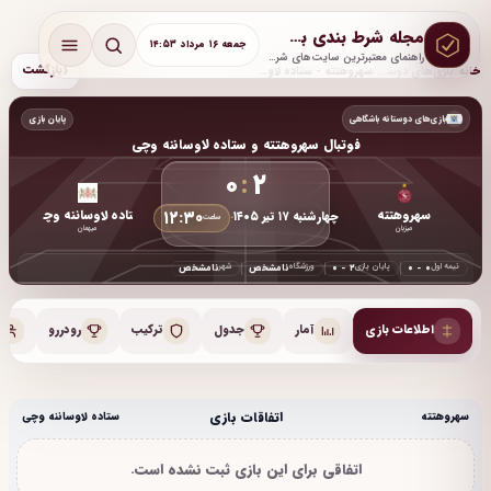
مجله شرط بندی بت لحظه
جمعه ۱۶ مرداد ۱۴:۵۳
راهنمای معتبرترین سایت‌های شرط بندی با آموزش و پشتیبانی واقعی
‹
بازگشت
خانه
/
بازی‌های دوستانه باشگاهی
/
سهروهتته - ستاده لاوساننه وچی
بازی‌های دوستانه باشگاهی
پایان بازی
فوتبال سهروهتته و ستاده لاوساننه وچی
۰
:
۲
۱۲:۳۰
سهروهتته
ستاده لاوساننه وچی
چهارشنبه ۱۷ تیر ۱۴۰۵
•
ساعت
میزبان
میهمان
نیمه اول
پایان بازی
ورزشگاه
شهر
۰ - ۰
۰ - ۲
نامشخص
نامشخص
اطلاعات بازی
آمار
جدول
ترکیب
رودررو
اتفاقات بازی
سهروهتته
ستاده لاوساننه وچی
اتفاقی برای این بازی ثبت نشده است.