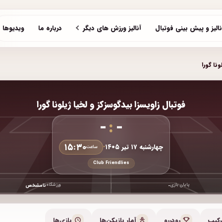
نالیز و پیش بینی فوتبال
آنالیز ورزش های دیگر
درباره ما
ویدیوها
ونا گورا
فوتبال زاویسزا بیدگوسزکز و لخیا ژیلونا گورا
-
:
-
۱۵:۳۰
چهارشنبه ۱۷ تیر ۱۴۰۵
•
ساعت
Club Friendlies
پایان بازی
ورزشگاه
-
نامشخص
رکیب
رودررو
آمار بازیکن‌ها
بازی‌ها