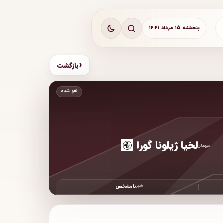
پنجشنبه ۱۵ مرداد ۱۴:۴۱
‹
بازگشت
لغو شده
لخیا ژیلونا گورا
میهمان
شهر
نامشخص